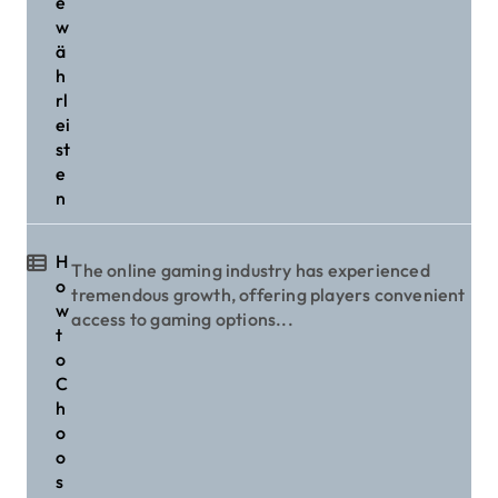
e
w
ä
h
rl
ei
st
e
n
H
The online gaming industry has experienced
o
tremendous growth, offering players convenient
w
access to gaming options...
t
o
C
h
o
o
s