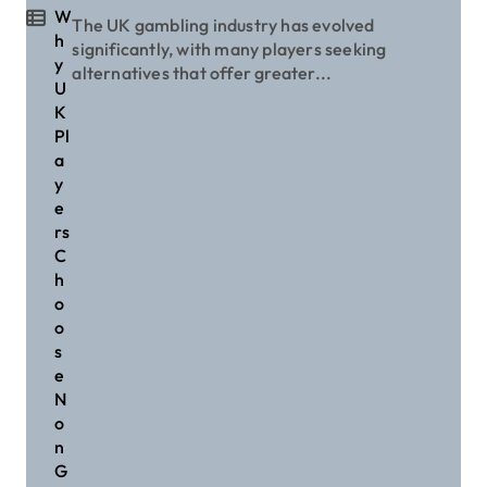
W
The UK gambling industry has evolved
h
significantly, with many players seeking
y
alternatives that offer greater...
U
K
Pl
a
y
e
rs
C
h
o
o
s
e
N
o
n
G