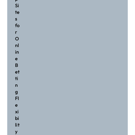
Si
te
s
fo
r
O
nl
in
e
B
et
ti
n
g
Fl
e
xi
bi
lit
y