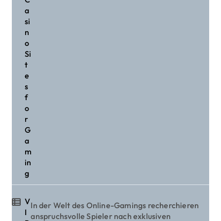
a
si
n
o
Si
t
e
s
f
o
r
G
a
m
in
g
V
In der Welt des Online-Gamings recherchieren
I
anspruchsvolle Spieler nach exklusiven