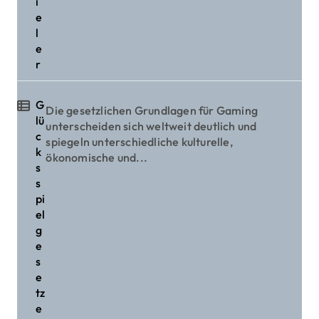
i
e
l
e
r
G
Die gesetzlichen Grundlagen für Gaming
lü
unterscheiden sich weltweit deutlich und
c
spiegeln unterschiedliche kulturelle,
k
ökonomische und...
s
s
pi
el
g
e
s
e
tz
e