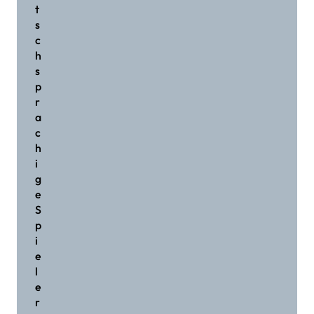
t
s
c
h
s
p
r
a
c
h
i
g
e
S
p
i
e
l
e
r