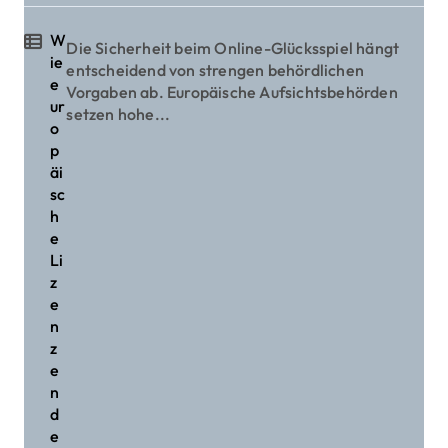
W
Die Sicherheit beim Online-Glücksspiel hängt
ie
entscheidend von strengen behördlichen
e
Vorgaben ab. Europäische Aufsichtsbehörden
ur
setzen hohe...
o
p
äi
sc
h
e
Li
z
e
n
z
e
n
d
e