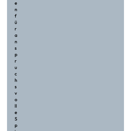
e
n
f
ü
r
a
n
s
p
r
u
c
h
s
v
o
ll
e
S
p