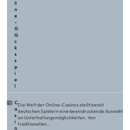
li
n
e
-
G
lü
c
k
s
s
p
i
e
l
C
Die Welt der Online-Casinos stellt bereit
a
deutschen Spielern eine beeindruckende Auswahl
s
an Unterhaltungsmöglichkeiten. Von
i
traditionellen...
n