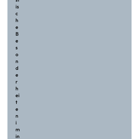
is
c
h
e
B
e
s
o
n
d
e
r
h
ei
t
e
n
i
m
in