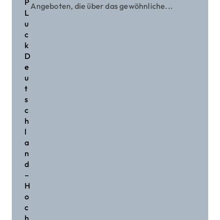
P
Angeboten, die über das gewöhnliche...
L
u
c
k
D
e
u
t
s
c
h
l
a
n
d
–
H
o
c
h