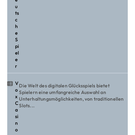
u
ts
c
h
e
S
pi
el
e
r
V
Die Welt des digitalen Glücksspiels bietet
o
Spielern eine umfangreiche Auswahl an
x
Unterhaltungsmöglichkeiten, von traditionellen
C
Slots...
a
si
n
o