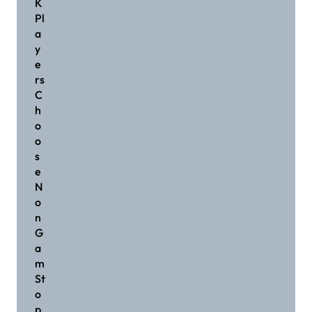
K
Pl
a
y
e
rs
C
h
o
o
s
e
N
o
n
G
a
m
St
o
p