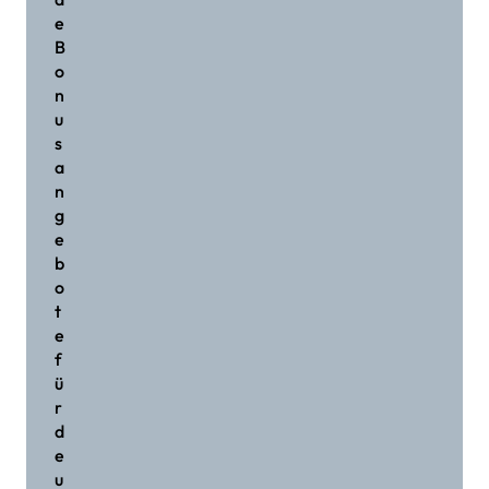
e
B
o
n
u
s
a
n
g
e
b
o
t
e
f
ü
r
d
e
u