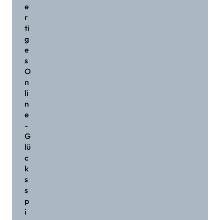
e
r
ti
g
e
s
O
n
li
n
e
-
G
lü
c
k
s
s
p
i