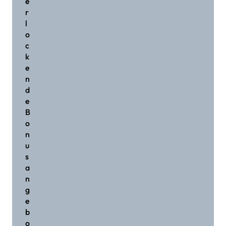
e
r
l
o
c
k
e
n
d
e
B
o
n
u
s
a
n
g
e
b
o