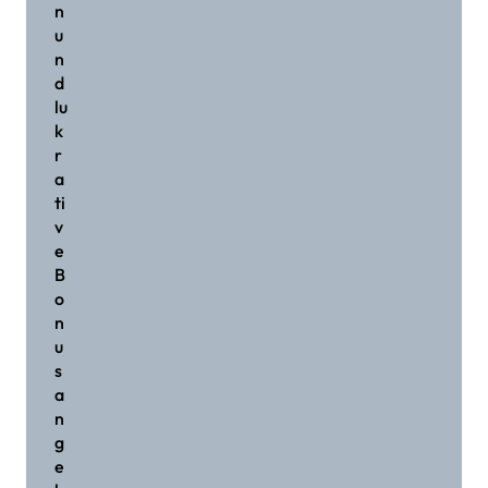
n
u
n
d
lu
k
r
a
ti
v
e
B
o
n
u
s
a
n
g
e