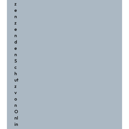
z
e
n
z
e
n
d
e
n
S
c
h
ut
z
v
o
n
O
nl
in