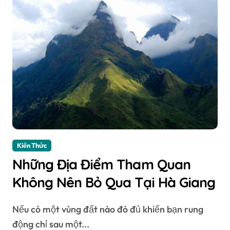
Kiến Thức
Những Địa Điểm Tham Quan
Không Nên Bỏ Qua Tại Hà Giang
Nếu có một vùng đất nào đó đủ khiến bạn rung
động chỉ sau một...