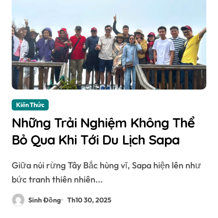
Kiến Thức
Những Trải Nghiệm Không Thể
Bỏ Qua Khi Tới Du Lịch Sapa
Giữa núi rừng Tây Bắc hùng vĩ, Sapa hiện lên như
bức tranh thiên nhiên...
Sinh Đồng
Th10 30, 2025