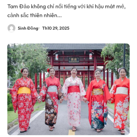
Ngày 1 Đêm
Tam Đảo không chỉ nổi tiếng với khí hậu mát mẻ,
cảnh sắc thiên nhiên...
Sinh Đồng
Th10 29, 2025