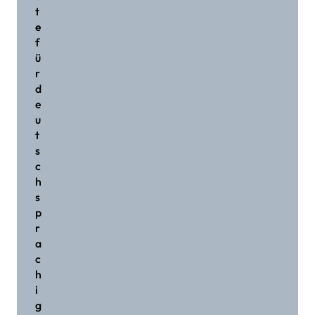
t
e
f
ü
r
d
e
u
t
s
c
h
s
p
r
a
c
h
i
g