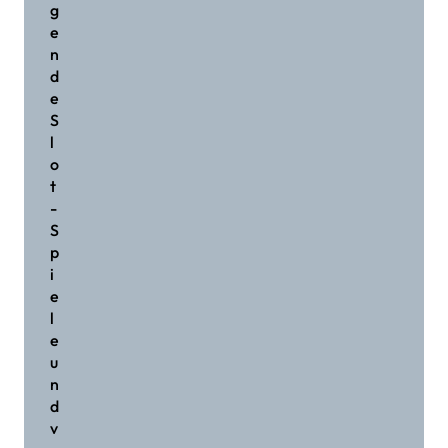
g
e
n
d
e
S
l
o
t
-
S
p
i
e
l
e
u
n
d
v