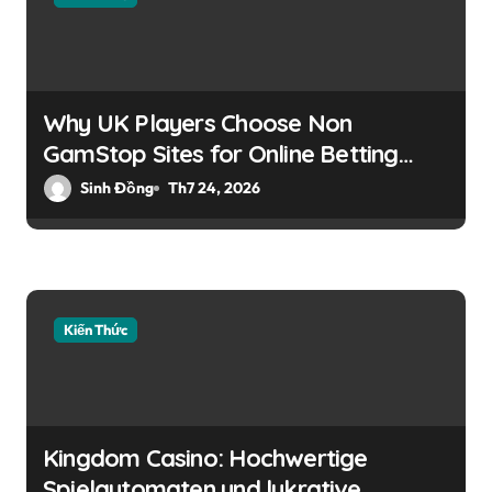
Why UK Players Choose Non
GamStop Sites for Online Betting
Flexibility
Sinh Đồng
Th7 24, 2026
Kiến Thức
Kingdom Casino: Hochwertige
Spielautomaten und lukrative