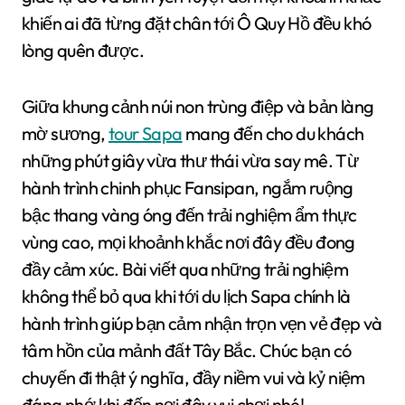
khiến ai đã từng đặt chân tới Ô Quy Hồ đều khó
lòng quên được.
Giữa khung cảnh núi non trùng điệp và bản làng
mờ sương,
tour Sapa
mang đến cho du khách
những phút giây vừa thư thái vừa say mê. Từ
hành trình chinh phục Fansipan, ngắm ruộng
bậc thang vàng óng đến trải nghiệm ẩm thực
vùng cao, mọi khoảnh khắc nơi đây đều đong
đầy cảm xúc. Bài viết qua những trải nghiệm
không thể bỏ qua khi tới du lịch Sapa chính là
hành trình giúp bạn cảm nhận trọn vẹn vẻ đẹp và
tâm hồn của mảnh đất Tây Bắc. Chúc bạn có
chuyến đi thật ý nghĩa, đầy niềm vui và kỷ niệm
đáng nhớ khi đến nơi đây vui chơi nhé!