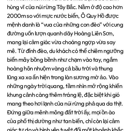
hùng vĩ của núi rừng Tây Bắc. Nằm ở độ cao hơn
2000m so với mực nước biển, Ô Quy Hồ được
mệnh danh là “vua của những con đèo” với cung
đường uốn lượn quanh dãy Hoàng Liên Sơn,
mang lại cảm giác vừa choáng ngợp vừa say
mê. Từ đỉnh đèo, du khách có thể chiêm ngưỡng
biển mây bồng bềnh như chạm vào tay, ngắm
hoàng hôn nhuộm vàng cả bầu trời và thung
lũng xa xa ẩn hiện trong làn sương mờ ảo. Vào
những ngày trời quang, tầm nhìn mở rộng khiến
khung cảnh càng thêm tráng lệ, đặc biệt khi gió
mang theo hơi lạnh của núi rừng phả qua da thịt.
Đứng giữa mênh mông đất trời ấy, mọi ồn ào
của phố thị dường như tan biến, chỉ còn lại cảm
giác tự do và bình yên tuyệt đối một khoảnh khắc