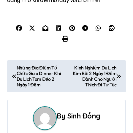
Đ
Những Địa Điểm Tổ
Kinh Nghiệm Du Lịch
Chức Gala Dinner Khi
Kim Bôi 2 Ngày 1 Đêm
i
Du Lịch Tam Đảo 2
Dành Cho Người
Ngày 1 Đêm
Thích Đi Tự Túc
ề
u
h
By
Sinh Đồng
ư