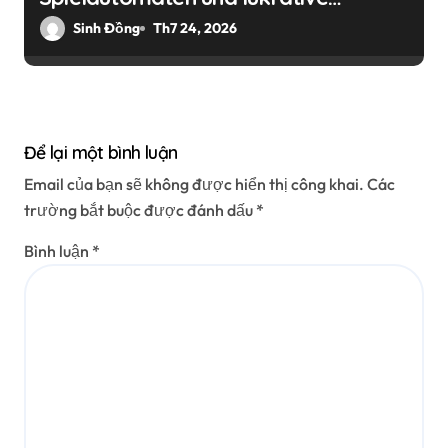
Bonusangebote für deutsche Spieler
Sinh Đồng
Th7 24, 2026
Để lại một bình luận
Email của bạn sẽ không được hiển thị công khai.
Các
trường bắt buộc được đánh dấu
*
Bình luận
*