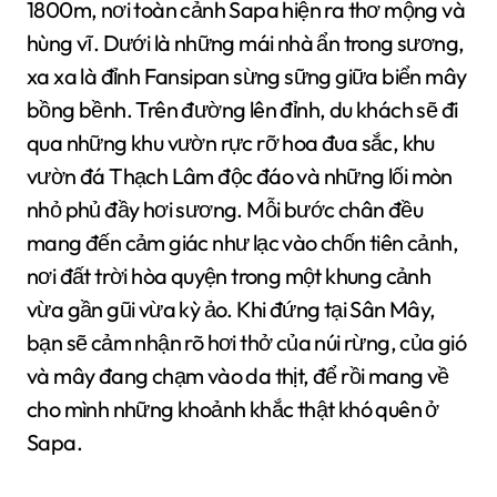
1800m, nơi toàn cảnh Sapa hiện ra thơ mộng và
hùng vĩ. Dưới là những mái nhà ẩn trong sương,
xa xa là đỉnh Fansipan sừng sững giữa biển mây
bồng bềnh. Trên đường lên đỉnh, du khách sẽ đi
qua những khu vườn rực rỡ hoa đua sắc, khu
vườn đá Thạch Lâm độc đáo và những lối mòn
nhỏ phủ đầy hơi sương. Mỗi bước chân đều
mang đến cảm giác như lạc vào chốn tiên cảnh,
nơi đất trời hòa quyện trong một khung cảnh
vừa gần gũi vừa kỳ ảo. Khi đứng tại Sân Mây,
bạn sẽ cảm nhận rõ hơi thở của núi rừng, của gió
và mây đang chạm vào da thịt, để rồi mang về
cho mình những khoảnh khắc thật khó quên ở
Sapa.