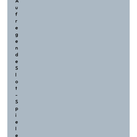
A
u
f
r
e
g
e
n
d
e
S
l
o
t
-
S
p
i
e
l
e