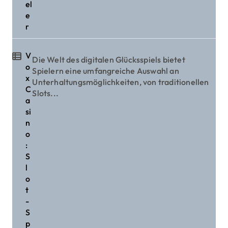
el
e
r
V
Die Welt des digitalen Glücksspiels bietet
o
Spielern eine umfangreiche Auswahl an
x
Unterhaltungsmöglichkeiten, von traditionellen
C
Slots...
a
si
n
o
:
S
l
o
t
-
S
p