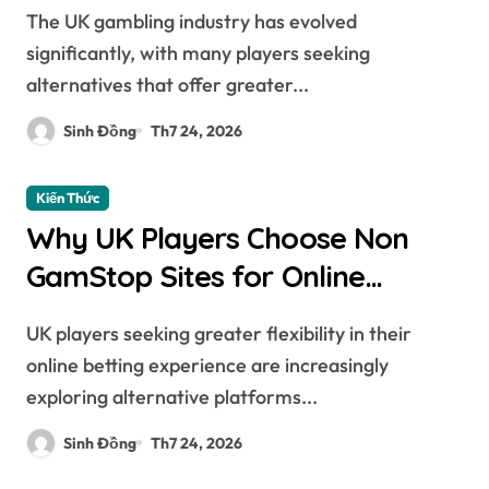
Unrestricted Gaming Experience
The UK gambling industry has evolved
significantly, with many players seeking
alternatives that offer greater...
Sinh Đồng
Th7 24, 2026
Kiến Thức
Why UK Players Choose Non
GamStop Sites for Online
Betting Flexibility
UK players seeking greater flexibility in their
online betting experience are increasingly
exploring alternative platforms...
Sinh Đồng
Th7 24, 2026