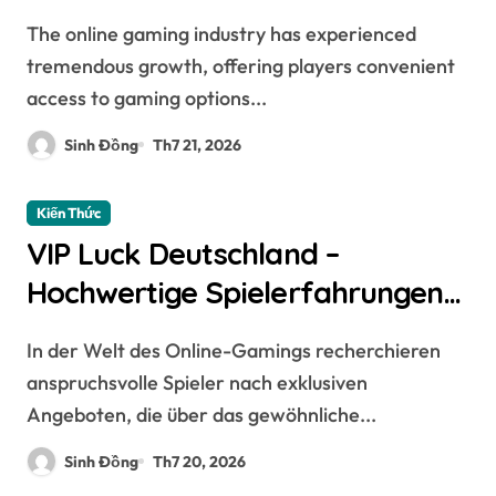
for Gaming
The online gaming industry has experienced
tremendous growth, offering players convenient
access to gaming options...
Sinh Đồng
Th7 21, 2026
Kiến Thức
VIP Luck Deutschland –
Hochwertige Spielerfahrungen
für anspruchsvolle Spieler
In der Welt des Online-Gamings recherchieren
anspruchsvolle Spieler nach exklusiven
Angeboten, die über das gewöhnliche...
Sinh Đồng
Th7 20, 2026