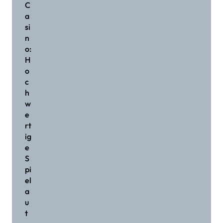
C
a
si
n
o:
H
o
c
h
w
e
rt
ig
e
S
pi
el
a
u
t