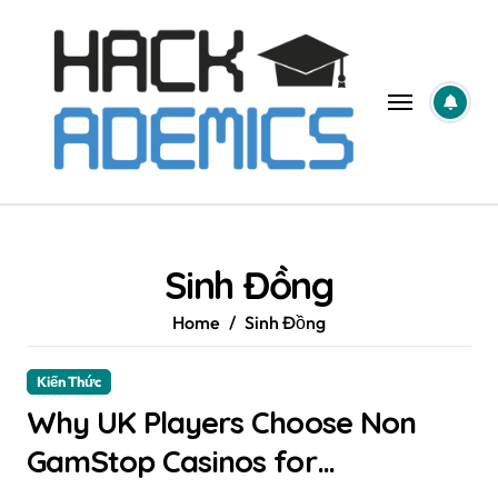
Skip
to
content
Sinh Đồng
Home
Sinh Đồng
Kiến Thức
Why UK Players Choose Non
GamStop Casinos for