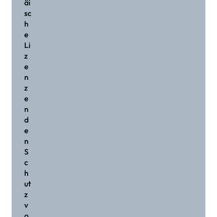
äi
sc
h
e
Li
z
e
n
z
e
n
d
e
n
S
c
h
ut
z
v
o