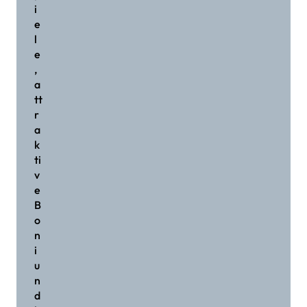
i
e
l
e
,
a
tt
r
a
k
ti
v
e
B
o
n
i
u
n
d