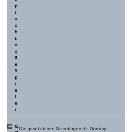
p
r
u
c
h
s
v
o
ll
e
S
p
i
e
l
e
r
G
Die gesetzlichen Grundlagen für Gaming