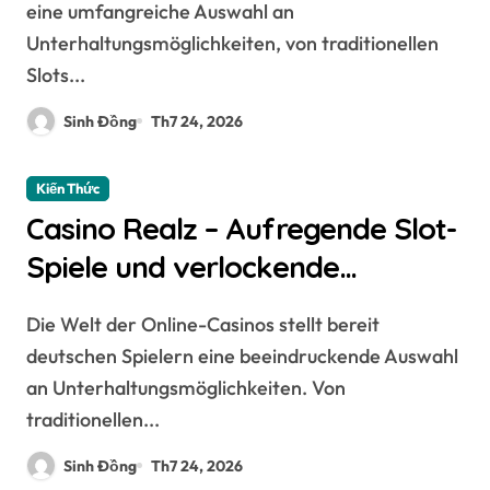
eine umfangreiche Auswahl an
Unterhaltungsmöglichkeiten, von traditionellen
Slots...
Sinh Đồng
Th7 24, 2026
Kiến Thức
Casino Realz – Aufregende Slot-
Spiele und verlockende
Bonusangebote für
Die Welt der Online-Casinos stellt bereit
deutschsprachige Spieler
deutschen Spielern eine beeindruckende Auswahl
an Unterhaltungsmöglichkeiten. Von
traditionellen...
Sinh Đồng
Th7 24, 2026