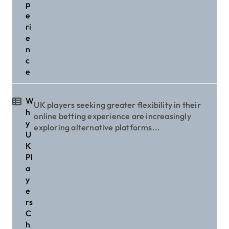
p
e
ri
e
n
c
e
W
UK players seeking greater flexibility in their
h
online betting experience are increasingly
y
exploring alternative platforms...
U
K
Pl
a
y
e
rs
C
h