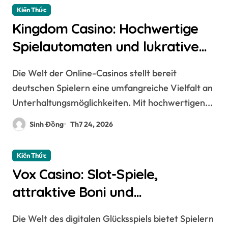
Kiến Thức
Kingdom Casino: Hochwertige
Spielautomaten und lukrative
Bonusangebote für deutsche
Die Welt der Online-Casinos stellt bereit
Spieler
deutschen Spielern eine umfangreiche Vielfalt an
Unterhaltungsmöglichkeiten. Mit hochwertigen...
Sinh Đồng
Th7 24, 2026
Kiến Thức
Vox Casino: Slot-Spiele,
attraktive Boni und
hochwertiges Online-Glücksspiel
Die Welt des digitalen Glücksspiels bietet Spielern