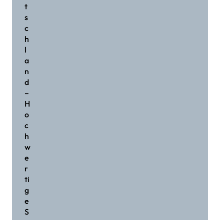
t
s
c
h
l
a
n
d
–
H
o
c
h
w
e
r
ti
g
e
S