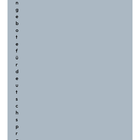
n
g
e
b
o
t
e
f
ü
r
d
e
u
t
s
c
h
s
p
r