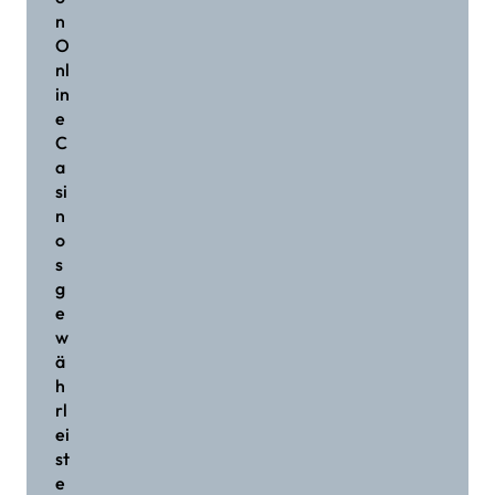
n
O
nl
in
e
C
a
si
n
o
s
g
e
w
ä
h
rl
ei
st
e