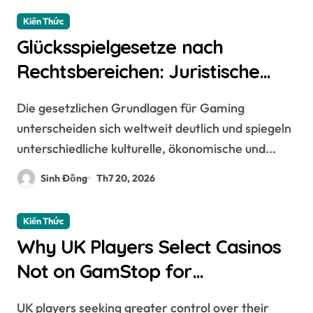
Kiến Thức
Glücksspielgesetze nach
Rechtsbereichen: Juristische
Besonderheiten im
Die gesetzlichen Grundlagen für Gaming
internationalen Vergleich
unterscheiden sich weltweit deutlich und spiegeln
unterschiedliche kulturelle, ökonomische und...
Sinh Đồng
Th7 20, 2026
Kiến Thức
Why UK Players Select Casinos
Not on GamStop for
Unrestricted Play
UK players seeking greater control over their