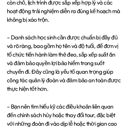
còn chỗ, lịch trình được sắp xếp hợp lý và các
hoạt động trải nghiệm diễn ra đúng kế hoạch mà
không bị xáo trộn.
– Danh sách học sinh cần được chuẩn bị đầy đủ
và rõ ràng, bao gồm họ tên và độ tuổi, để đơn vị
tổ chức tiến hành làm thẻ đeo, sắp xếp suất ăn
và đảm bảo quyền lợi bảo hiểm trong suốt
chuyến đi. Đây cũng là yếu tố quan trọng giúp
công tác quản lý đoàn và đảm bảo an toàn được
thực hiện tốt hơn.
– Bạn nên tìm hiểu kỹ các điều khoản liên quan
đến chính sách hủy hoặc thay đổi tour, đặc biệt
với những đoàn đi vào dịp lễ hoặc thời gian cao