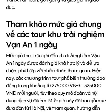
dục.
Tham khảo mức giá chung
về các tour khu trải nghiệm
Vạn An 1 ngày
Mức giá tour trọn gói đến khu trải nghiệm Vạn
An 1 ngày được đánh giá khá hợp lý và dễ lựa
chọn, phù hợp với nhiều đoàn tham quan. Hiện
nay, các chương trình tour phổ biến thường dao
động trong khoảng từ 275000 VNĐ – 325000
VNĐ mỗi người, tùy theo quy mô đoàn và nội
dung dịch vụ đi kèm. Mức giá này đã bao gồm xe
đưa đón từ Hà Nội, vé tham quan, hướng dẫn