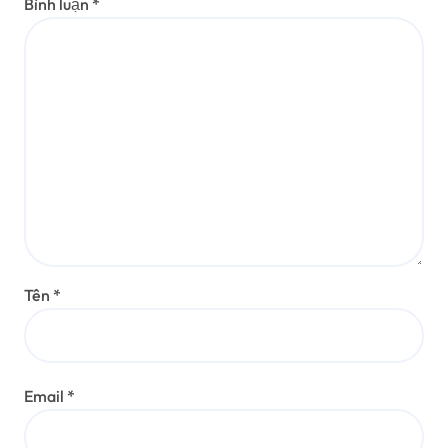
Bình luận
*
Tên
*
Email
*