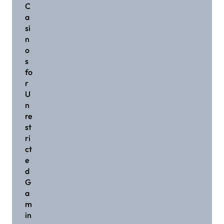
C
a
si
n
o
s
fo
r
U
n
re
st
ri
ct
e
d
G
a
m
in