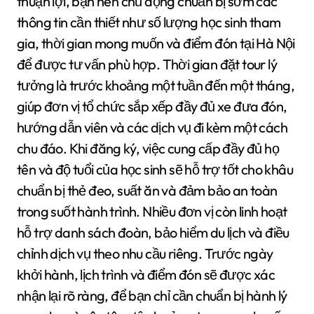
thuận lợi, bạn nên chủ động chuẩn bị sớm các
thông tin cần thiết như số lượng học sinh tham
gia, thời gian mong muốn và điểm đón tại Hà Nội
để được tư vấn phù hợp. Thời gian đặt tour lý
tưởng là trước khoảng một tuần đến một tháng,
giúp đơn vị tổ chức sắp xếp đầy đủ xe đưa đón,
hướng dẫn viên và các dịch vụ đi kèm một cách
chu đáo. Khi đăng ký, việc cung cấp đầy đủ họ
tên và độ tuổi của học sinh sẽ hỗ trợ tốt cho khâu
chuẩn bị thẻ đeo, suất ăn và đảm bảo an toàn
trong suốt hành trình. Nhiều đơn vị còn linh hoạt
hỗ trợ danh sách đoàn, bảo hiểm du lịch và điều
chỉnh dịch vụ theo nhu cầu riêng. Trước ngày
khởi hành, lịch trình và điểm đón sẽ được xác
nhận lại rõ ràng, để bạn chỉ cần chuẩn bị hành lý