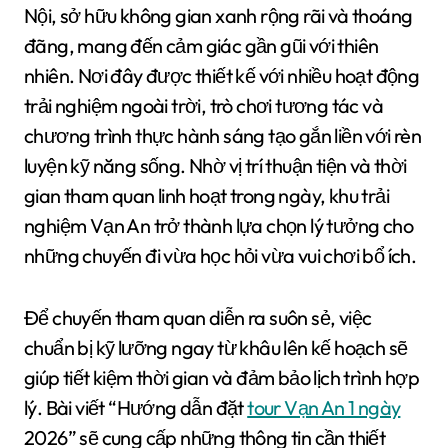
Nội, sở hữu không gian xanh rộng rãi và thoáng
đãng, mang đến cảm giác gần gũi với thiên
nhiên. Nơi đây được thiết kế với nhiều hoạt động
trải nghiệm ngoài trời, trò chơi tương tác và
chương trình thực hành sáng tạo gắn liền với rèn
luyện kỹ năng sống. Nhờ vị trí thuận tiện và thời
gian tham quan linh hoạt trong ngày, khu trải
nghiệm Vạn An trở thành lựa chọn lý tưởng cho
những chuyến đi vừa học hỏi vừa vui chơi bổ ích.
Để chuyến tham quan diễn ra suôn sẻ, việc
chuẩn bị kỹ lưỡng ngay từ khâu lên kế hoạch sẽ
giúp tiết kiệm thời gian và đảm bảo lịch trình hợp
lý. Bài viết “Hướng dẫn đặt
tour Vạn An 1 ngày
2026” sẽ cung cấp những thông tin cần thiết