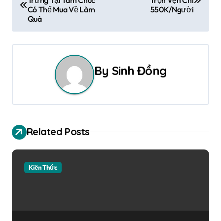
i
Có Thể Mua Về Làm
550K/Người
Quà
ề
u
h
By
Sinh Đồng
ư
ớ
n
Related Posts
g
b
Kiến Thức
à
i