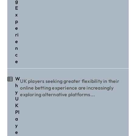
g
E
x
p
e
ri
e
n
c
e
W
UK players seeking greater flexibility in their
h
online betting experience are increasingly
y
exploring alternative platforms...
U
K
Pl
a
y
e