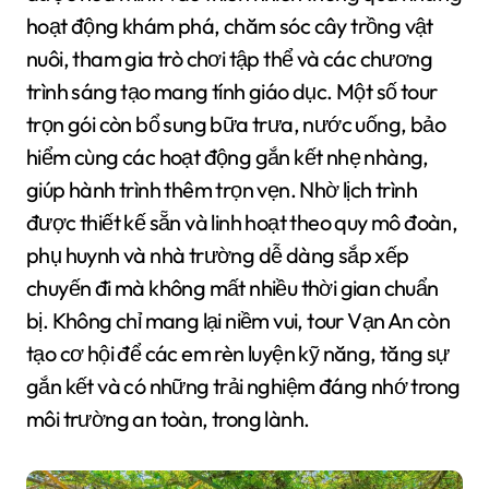
hoạt động khám phá, chăm sóc cây trồng vật
nuôi, tham gia trò chơi tập thể và các chương
trình sáng tạo mang tính giáo dục. Một số tour
trọn gói còn bổ sung bữa trưa, nước uống, bảo
hiểm cùng các hoạt động gắn kết nhẹ nhàng,
giúp hành trình thêm trọn vẹn. Nhờ lịch trình
được thiết kế sẵn và linh hoạt theo quy mô đoàn,
phụ huynh và nhà trường dễ dàng sắp xếp
chuyến đi mà không mất nhiều thời gian chuẩn
bị. Không chỉ mang lại niềm vui, tour Vạn An còn
tạo cơ hội để các em rèn luyện kỹ năng, tăng sự
gắn kết và có những trải nghiệm đáng nhớ trong
môi trường an toàn, trong lành.