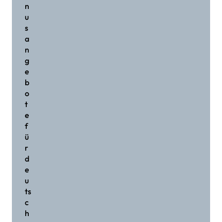
n
u
s
a
n
g
e
b
o
t
e
f
ü
r
d
e
u
ts
c
h