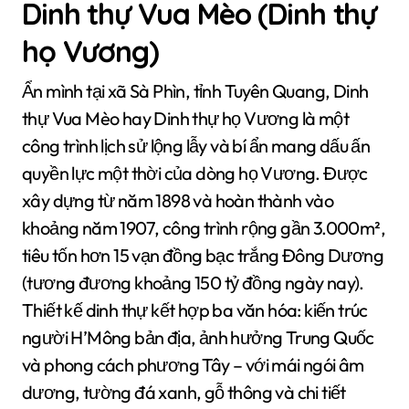
Dinh thự Vua Mèo (Dinh thự
họ Vương)
Ẩn mình tại xã Sà Phìn, tỉnh Tuyên Quang, Dinh
thự Vua Mèo hay Dinh thự họ Vương là một
công trình lịch sử lộng lẫy và bí ẩn mang dấu ấn
quyền lực một thời của dòng họ Vương. Được
xây dựng từ năm 1898 và hoàn thành vào
khoảng năm 1907, công trình rộng gần 3.000m²,
tiêu tốn hơn 15 vạn đồng bạc trắng Đông Dương
(tương đương khoảng 150 tỷ đồng ngày nay).
Thiết kế dinh thự kết hợp ba văn hóa: kiến trúc
người H’Mông bản địa, ảnh hưởng Trung Quốc
và phong cách phương Tây – với mái ngói âm
dương, tường đá xanh, gỗ thông và chi tiết