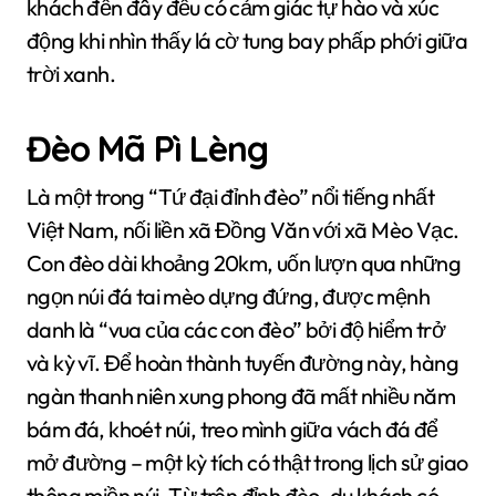
khách đến đây đều có cảm giác tự hào và xúc
động khi nhìn thấy lá cờ tung bay phấp phới giữa
trời xanh.
Đèo Mã Pì Lèng
Là một trong “Tứ đại đỉnh đèo” nổi tiếng nhất
Việt Nam, nối liền xã Đồng Văn với xã Mèo Vạc.
Con đèo dài khoảng 20km, uốn lượn qua những
ngọn núi đá tai mèo dựng đứng, được mệnh
danh là “vua của các con đèo” bởi độ hiểm trở
và kỳ vĩ. Để hoàn thành tuyến đường này, hàng
ngàn thanh niên xung phong đã mất nhiều năm
bám đá, khoét núi, treo mình giữa vách đá để
mở đường – một kỳ tích có thật trong lịch sử giao
thông miền núi. Từ trên đỉnh đèo, du khách có