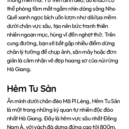
thể phóng tầm mắt ngắm nhìn dòng sông Nho
Quế xanh ngọc bích uốn lượn như dải lụa mềm
dưới chân vực sâu, tạo nên bức tranh thiên
nhiên ngoạn mục, hùng vĩ đến nghẹt thở. Trên
cung đường, bạn sẽ bắt gặp nhiều điểm dừng
chân lý tưởng để chụp ảnh, săn mây hoặc đơn
giản là cảm nhận vẻ đẹp hoang sơ của núi rừng
Hà Giang.
Hẻm Tu Sản
Ẩn mình dưới chân đèo Mã Pì Lèng, Hẻm Tu Sản
là một trong những kỳ quan tự nhiên độc đáo
nhất Hà Giang. Đây là hẻm vực sâu nhất Đông
Nam Á, với vách đá dựng đứng cao tới 800m,