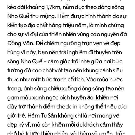
kéo dài khoảng 1,7km, nằm dọc theo dòng sông
Nho Quế thơ mộng. Hẻm được hình thành do sự
kiến tạo địa chất hàng triệu năm, là minh chứng
cho sự vĩ đại của thiên nhiên vùng cao nguyên đá
Đồng Văn. Để chiêm ngưỡng trọn vẹn vẻ đẹp
hùng vĩ này, bạn nên trải nghiệm đi thuyền trên
sông Nho Quế – cảm giác trôi nhẹ giữa hai bức
tường đá cao chót vót tạo nên khung cảnh siêu
thực như một bức tranh cổ tích. Vào mùa nước
trong, ánh sáng chiếu xuống dòng sông tạo nên
gam màu xanh ngọc bích huyền ảo, khiến nơi
đây trở thành điểm check-in không thể thiếu của
giới trẻ. Hẻm Tu Sản không chỉ là nơi mang vẻ
đẹp kỳ vĩ, mà còn khiến mỗi du khách cảm thấy
nhỏ bé trước thiên nhiên, và thêm yêu mến, trân