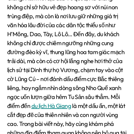
không chỉ sở hữu vẻ đẹp hoang sơ với núi non
trùng điệp, mà còn là nơi lưu giữ những giá trị
văn hóa lâu đời của các dân tộc thiểu số như
H’Mông, Dao, Tày, Lô Lô… Đến đây, du khách
không chỉ được chiêm ngưỡng những cung
đường đèo kỳ vĩ, thung lũng hoa tam giác mạch
trải dài, mà còn có cơ hội lắng nghe hơi thở của
lịch sử tại Dinh thự họ Vương, chạm tay vào cột
cờ Lũng Cú – nơi đánh dấu điểm cực Bắc thiêng
liêng, hay ngắm nhìn dòng sông Nho Quế xanh
ngọc uốn lượn giữa hẻm Tu Sản sâu thẳm. Mỗi
điểm đến
du lịch Hà Giang
là một dấu ấn, một lát
cắt đẹp đẽ của thiên nhiên và con người vùng
cao. Trong bài viết này, hãy cùng khám phá
những địa điểm tham quan không nên bỏ qua tại