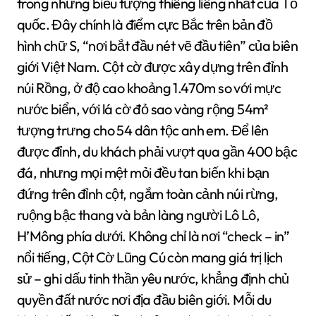
trong những biểu tượng thiêng liêng nhất của Tổ
quốc. Đây chính là điểm cực Bắc trên bản đồ
hình chữ S, “nơi bắt đầu nét vẽ đầu tiên” của biên
giới Việt Nam. Cột cờ được xây dựng trên đỉnh
núi Rồng, ở độ cao khoảng 1.470m so với mực
nước biển, với lá cờ đỏ sao vàng rộng 54m²
tượng trưng cho 54 dân tộc anh em. Để lên
được đỉnh, du khách phải vượt qua gần 400 bậc
đá, nhưng mọi mệt mỏi đều tan biến khi bạn
đứng trên đỉnh cột, ngắm toàn cảnh núi rừng,
ruộng bậc thang và bản làng người Lô Lô,
H’Mông phía dưới. Không chỉ là nơi “check – in”
nổi tiếng, Cột Cờ Lũng Cú còn mang giá trị lịch
sử – ghi dấu tinh thần yêu nước, khẳng định chủ
quyền đất nước nơi địa đầu biên giới. Mỗi du