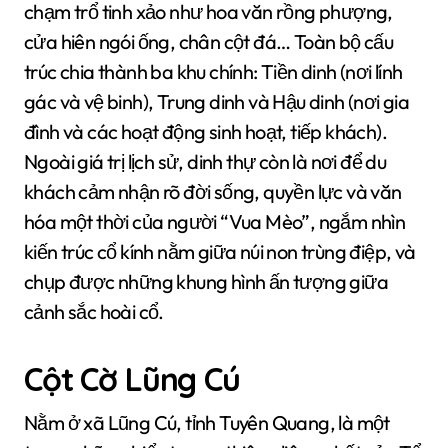
chạm trổ tinh xảo như hoa văn rồng phượng,
cửa hiên ngói ống, chân cột đá… Toàn bộ cấu
trúc chia thành ba khu chính: Tiền dinh (nơi lính
gác và vệ binh), Trung dinh và Hậu dinh (nơi gia
đình và các hoạt động sinh hoạt, tiếp khách).
Ngoài giá trị lịch sử, dinh thự còn là nơi để du
khách cảm nhận rõ đời sống, quyền lực và văn
hóa một thời của người “Vua Mèo”, ngắm nhìn
kiến trúc cổ kính nằm giữa núi non trùng điệp, và
chụp được những khung hình ấn tượng giữa
cảnh sắc hoài cổ.
Cột Cờ Lũng Cú
Nằm ở xã Lũng Cú, tỉnh Tuyên Quang, là một