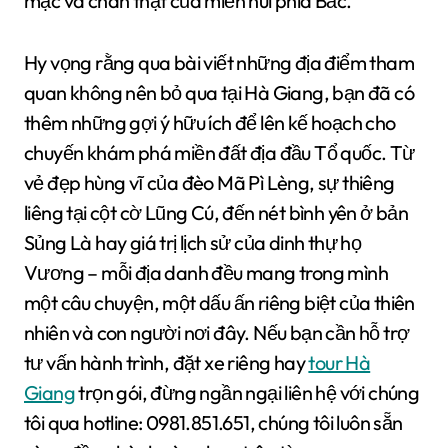
mạc và chân thật của miền núi phía Bắc.
Hy vọng rằng qua bài viết những địa điểm tham
quan không nên bỏ qua tại Hà Giang, bạn đã có
thêm những gợi ý hữu ích để lên kế hoạch cho
chuyến khám phá miền đất địa đầu Tổ quốc. Từ
vẻ đẹp hùng vĩ của đèo Mã Pì Lèng, sự thiêng
liêng tại cột cờ Lũng Cú, đến nét bình yên ở bản
Sủng Là hay giá trị lịch sử của dinh thự họ
Vương – mỗi địa danh đều mang trong mình
một câu chuyện, một dấu ấn riêng biệt của thiên
nhiên và con người nơi đây. Nếu bạn cần hỗ trợ
tư vấn hành trình, đặt xe riêng hay
tour Hà
Giang
trọn gói, đừng ngần ngại liên hệ với chúng
tôi qua hotline: 0981.851.651, chúng tôi luôn sẵn