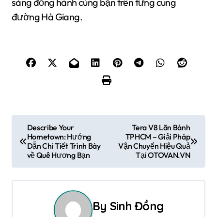
sàng đồng hành cùng bạn trên từng cung
đường Hà Giang.
Đ
Describe Your
Tera V8 Lăn Bánh
Hometown: Hướng
TPHCM – Giải Pháp
i
Dẫn Chi Tiết Trình Bày
Vận Chuyển Hiệu Quả
về Quê Hương Bạn
Tại OTOVAN.VN
ề
u
h
By
Sinh Đồng