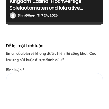
Kingdom Casino: Hochwertige
Spielautomaten und lukrative
Bonusangebote für deutsche Spieler
Sinh Đồng
Th7 24, 2026
Để lại một bình luận
Email của bạn sẽ không được hiển thị công khai.
Các
trường bắt buộc được đánh dấu
*
Bình luận
*