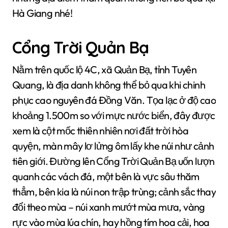
Hà Giang nhé!
Cổng Trời Quản Bạ
Nằm trên quốc lộ 4C, xã Quản Bạ, tỉnh Tuyên
Quang, là địa danh không thể bỏ qua khi chinh
phục cao nguyên đá Đồng Văn. Tọa lạc ở độ cao
khoảng 1.500m so với mực nước biển, đây được
xem là cột mốc thiên nhiên nơi đất trời hòa
quyện, màn mây lơ lửng ôm lấy khe núi như cảnh
tiên giới. Đường lên Cổng Trời Quản Bạ uốn lượn
quanh các vách đá, một bên là vực sâu thăm
thẳm, bên kia là núi non trập trùng; cảnh sắc thay
đổi theo mùa – núi xanh mướt mùa mưa, vàng
rực vào mùa lúa chín, hay hồng tím hoa cải, hoa