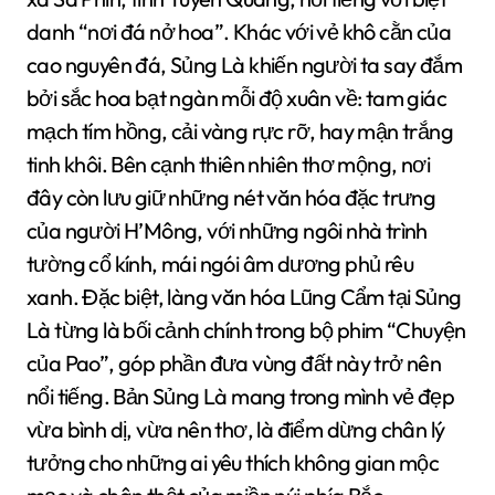
danh “nơi đá nở hoa”. Khác với vẻ khô cằn của
cao nguyên đá, Sủng Là khiến người ta say đắm
bởi sắc hoa bạt ngàn mỗi độ xuân về: tam giác
mạch tím hồng, cải vàng rực rỡ, hay mận trắng
tinh khôi. Bên cạnh thiên nhiên thơ mộng, nơi
đây còn lưu giữ những nét văn hóa đặc trưng
của người H’Mông, với những ngôi nhà trình
tường cổ kính, mái ngói âm dương phủ rêu
xanh. Đặc biệt, làng văn hóa Lũng Cẩm tại Sủng
Là từng là bối cảnh chính trong bộ phim “Chuyện
của Pao”, góp phần đưa vùng đất này trở nên
nổi tiếng. Bản Sủng Là mang trong mình vẻ đẹp
vừa bình dị, vừa nên thơ, là điểm dừng chân lý
tưởng cho những ai yêu thích không gian mộc