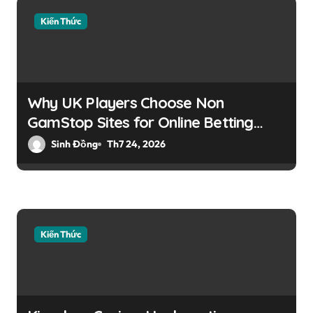
Kiến Thức
Why UK Players Choose Non
GamStop Sites for Online Betting
Flexibility
Sinh Đồng
Th7 24, 2026
Kiến Thức