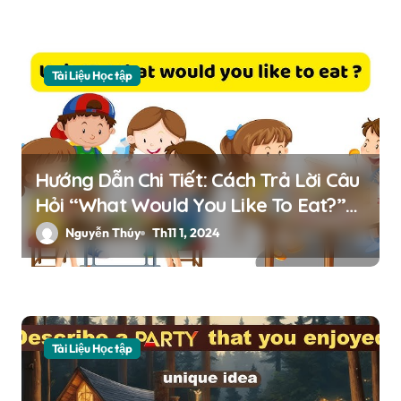
t
Tài Liệu Học tập
Hướng Dẫn Chi Tiết: Cách Trả Lời Câu
Hỏi “What Would You Like To Eat?”
Trong Tiếng Anh Lớp 5
Nguyễn Thúy
Th11 1, 2024
Tài Liệu Học tập