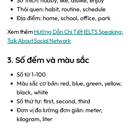
Sở thích: hobby, like, dislike, enjoy
Thói quen: habit, routine, schedule
Địa điểm: home, school, office, park
Xem thêm
Hướng Dẫn Chi Tiết IELTS Speaking:
Talk About Social Network
3. Số đếm và màu sắc
Số từ 1-100
Màu sắc cơ bản: red, blue, green, yellow,
black, white
Số thứ tự: first, second, third
Đơn vị đo lường đơn giản: meter,
kilogram, liter