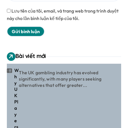
Lưu tên của tôi, email, và trang web trong trình duyệt
này cho lần bình luận kế tiếp của tôi.
Bài viết mới
W
The UK gambling industry has evolved
h
significantly, with many players seeking
y
alternatives that offer greater...
U
K
Pl
a
y
e
rs