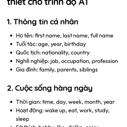
thiết cho trình độ A1
1. Thông tin cá nhân
Họ tên: first name, last name, full name
Tuổi tác: age, year, birthday
Quốc tịch: nationality, country
Nghề nghiệp: job, occupation, profession
Gia đình: family, parents, siblings
2. Cuộc sống hàng ngày
Thời gian: time, day, week, month, year
Hoạt động: wake up, eat, work, study,
sleep