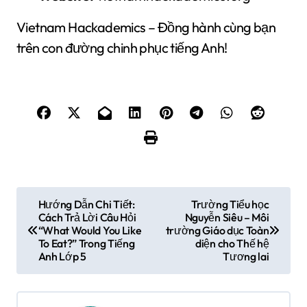
Vietnam Hackademics – Đồng hành cùng bạn
trên con đường chinh phục tiếng Anh!
Đ
Hướng Dẫn Chi Tiết:
Trường Tiểu học
Cách Trả Lời Câu Hỏi
Nguyễn Siêu – Môi
i
“What Would You Like
trường Giáo dục Toàn
To Eat?” Trong Tiếng
diện cho Thế hệ
ề
Anh Lớp 5
Tương lai
u