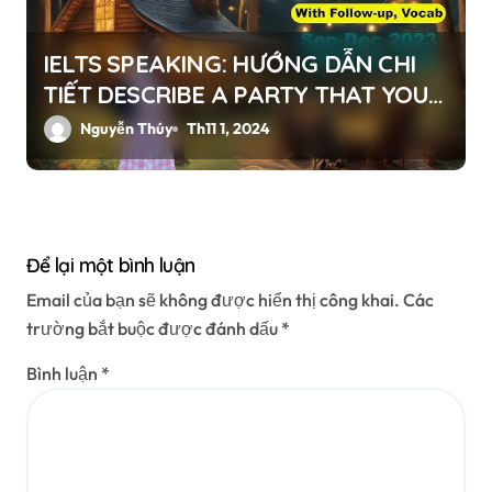
IELTS SPEAKING: HƯỚNG DẪN CHI
TIẾT DESCRIBE A PARTY THAT YOU
ENJOYED
Nguyễn Thúy
Th11 1, 2024
Để lại một bình luận
Email của bạn sẽ không được hiển thị công khai.
Các
trường bắt buộc được đánh dấu
*
Bình luận
*