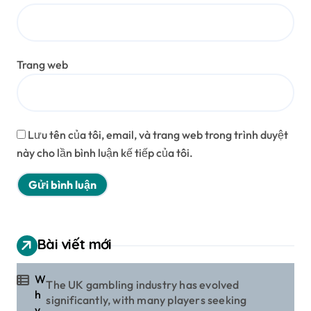
Trang web
Lưu tên của tôi, email, và trang web trong trình duyệt
này cho lần bình luận kế tiếp của tôi.
Bài viết mới
W
The UK gambling industry has evolved
h
significantly, with many players seeking
y