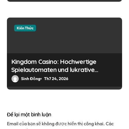
Kiến Thức
Kingdom Casino: Hochwertige
Spielautomaten und lukrative
Bonusangebote für deutsche Spieler
Sinh Đồng
Th7 24, 2026
Để lại một bình luận
Email của bạn sẽ không được hiển thị công khai.
Các