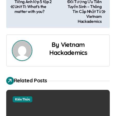
Đ
Tiếng Anh lớp 5 tập 2
Đối Tượng Ưu Tiên
Unit 11: What’s the
Tuyển Sinh – Thông
i
matter with you?
Tin Cập Nhật Từ
Vietnam
ề
Hackademics
u
h
By
Vietnam
ư
Hackademics
ớ
n
Related Posts
g
b
Kiến Thức
à