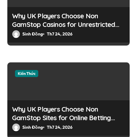
i
v
Why UK Players Choose Non
i
GamStop Casinos for Unrestricted
Gaming Experience
Sinh Đồng
Th7 24, 2026
ế
t
Kiến Thức
Why UK Players Choose Non
GamStop Sites for Online Betting
Flexibility
Sinh Đồng
Th7 24, 2026