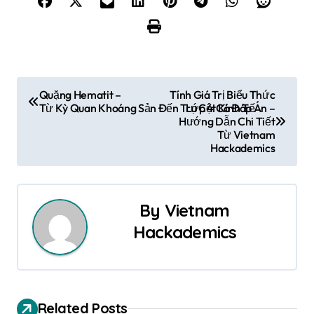
Đ
Quặng Hematit –
Tính Giá Trị Biểu Thức
Từ Kỳ Quan Khoáng Sản Đến Trụ Cột Kinh Tế
Lớp 4 Có Đáp Án –
i
Hướng Dẫn Chi Tiết
Từ Vietnam
ề
Hackademics
u
h
By
Vietnam
ư
Hackademics
ớ
n
Related Posts