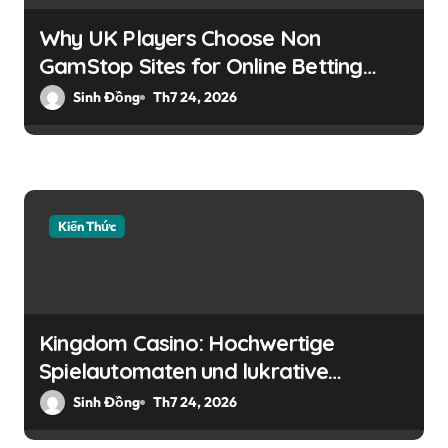
Why UK Players Choose Non
GamStop Sites for Online Betting
Flexibility
Sinh Đồng
Th7 24, 2026
Kiến Thức
Kingdom Casino: Hochwertige
Spielautomaten und lukrative
Bonusangebote für deutsche Spieler
Sinh Đồng
Th7 24, 2026