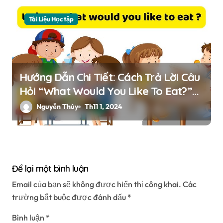
Tài Liệu Học tập
Hướng Dẫn Chi Tiết: Cách Trả Lời Câu
Hỏi “What Would You Like To Eat?”
Trong Tiếng Anh Lớp 5
Nguyễn Thúy
Th11 1, 2024
Để lại một bình luận
Email của bạn sẽ không được hiển thị công khai.
Các
trường bắt buộc được đánh dấu
*
Bình luận
*