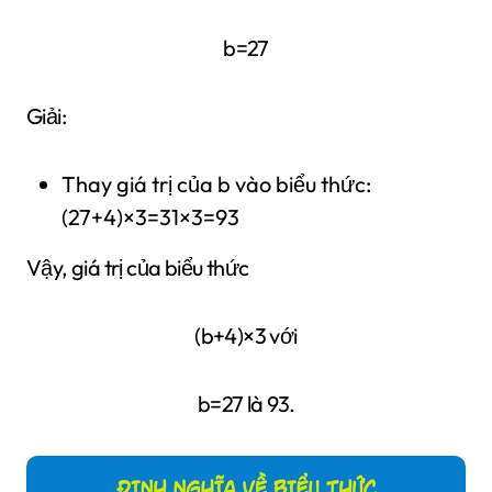
b=27
Giải:
Thay giá trị của b vào biểu thức:
(27+4)×3=31×3=93
Vậy, giá trị của biểu thức
(b+4)×3 với
b=27 là 93.