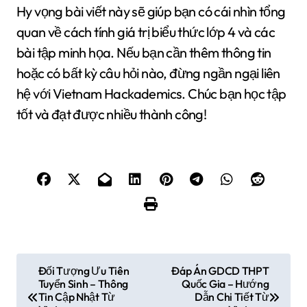
Hy vọng bài viết này sẽ giúp bạn có cái nhìn tổng
quan về cách tính giá trị biểu thức lớp 4 và các
bài tập minh họa. Nếu bạn cần thêm thông tin
hoặc có bất kỳ câu hỏi nào, đừng ngần ngại liên
hệ với Vietnam Hackademics. Chúc bạn học tập
tốt và đạt được nhiều thành công!
Đ
Đối Tượng Ưu Tiên
Đáp Án GDCD THPT
Tuyển Sinh – Thông
Quốc Gia – Hướng
i
Tin Cập Nhật Từ
Dẫn Chi Tiết Từ