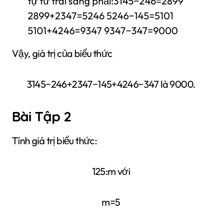
tự từ trái sang phải:3145−246=2899
2899+2347=5246 5246−145=5101
5101+4246=9347 9347−347=9000
Vậy, giá trị của biểu thức
3145−246+2347−145+4246−347 là 9000.
Bài Tập 2
Tính giá trị biểu thức:
125:m với
m=5