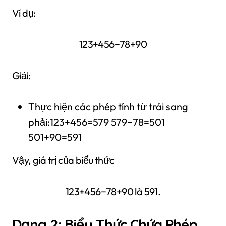
Ví dụ:
123+456−78+90
Giải:
Thực hiện các phép tính từ trái sang
phải:123+456=579 579−78=501
501+90=591
Vậy, giá trị của biểu thức
123+456−78+90 là 591.
Dạng 2: Biểu Thức Chứa Phép