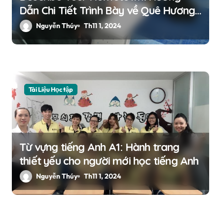
i
Dẫn Chi Tiết Trình Bày về Quê Hương
Bạn
Nguyễn Thúy
Th11 1, 2024
ế
t
Tài Liệu Học tập
Từ vựng tiếng Anh A1: Hành trang
thiết yếu cho người mới học tiếng Anh
Nguyễn Thúy
Th11 1, 2024