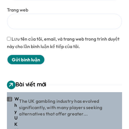
Trang web
Lưu tên của tôi, email, và trang web trong trình duyệt
này cho lần bình luận kế tiếp của tôi.
Bài viết mới
W
The UK gambling industry has evolved
h
significantly, with many players seeking
y
alternatives that offer greater...
U
K