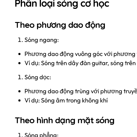
Phân loại sóng cơ học
Theo phương dao động
Sóng ngang:
Phương dao động vuông góc với phương 
Ví dụ: Sóng trên dây đàn guitar, sóng trê
Sóng dọc:
Phương dao động trùng với phương truy
Ví dụ: Sóng âm trong không khí
Theo hình dạng mặt sóng
Sóng phẳng: