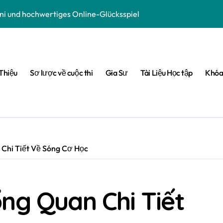
Boni und hochwertiges Online-Glücksspiel
le und verlockende Bonusangebote für deutschsprachige Spiele
z von Online Casinos gewährleisten
Online Casino Sites for Gaming
 Thiệu
Sơ lược về cuộc thi
Gia Sư
Tài Liệu Học tập
Khóa
Spielerfahrungen für anspruchsvolle Spieler
chen: Juristische Besonderheiten im internationalen Vergleich
on GamStop for Unrestricted Play
 Casinos for Unrestricted Gaming Experience
 Chi Tiết Về Sóng Cơ Học
ng Quan Chi Tiết