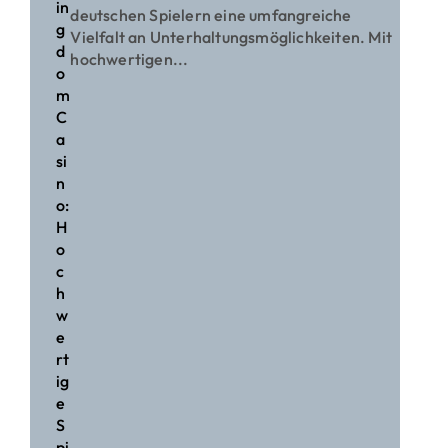
in
deutschen Spielern eine umfangreiche
g
Vielfalt an Unterhaltungsmöglichkeiten. Mit
d
hochwertigen...
o
m
C
a
si
n
o:
H
o
c
h
w
e
rt
ig
e
S
pi