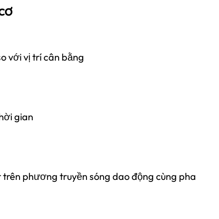
cơ
 với vị trí cân bằng
hời gian
t trên phương truyền sóng dao động cùng pha