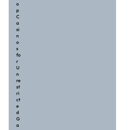
o
p
C
a
si
n
o
s
fo
r
U
n
re
st
ri
ct
e
d
G
a