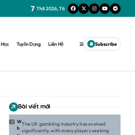
7
Th8 2026, T6
r
 Học
Tuyển Dụng
Liên Hệ
Subscribe
Bài viết mới
W
The UK gambling industry has evolved
h
significantly, with many players seeking
y