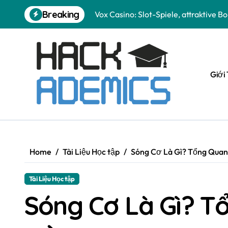
Vox Casino: Slot-Spiele, attraktive 
Skip
Breaking
to
Casino Realz – Aufregende Slot-Spie
content
Wie europäische Lizenzen den Schut
How to Choose Safe and Legitimate 
Giới
VIP Luck Deutschland – Hochwertige 
Glücksspielgesetze nach Rechtsberei
Why UK Players Select Casinos Not 
Why UK Players Choose Non GamStop
Home
Tài Liệu Học tập
Sóng Cơ Là Gì? Tổng Quan
Tài Liệu Học tập
Sóng Cơ Là Gì? Tổ