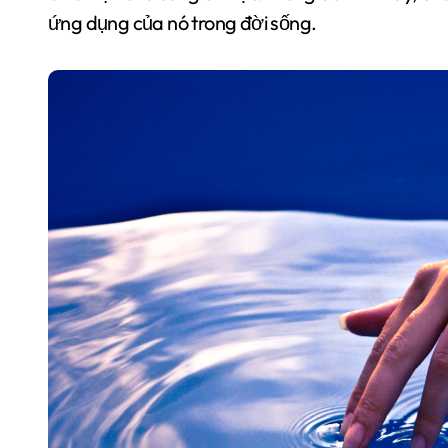
ứng dụng của nó trong đời sống.