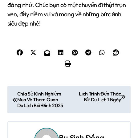
đáng nhớ. Chúc bạn có một chuyến đi thật trọn
vẹn, đầy niềm vui và mang về những bức ảnh
siêu đẹp nhé!
Đ
Chia Sẻ Kinh Nghiệm
Lịch Trình Đến Thác
Mua Vé Tham Quan
Bờ Du Lịch 1 Ngày
i
Du Lịch Bái Đính 2025
ề
u
By
Sinh Đồng