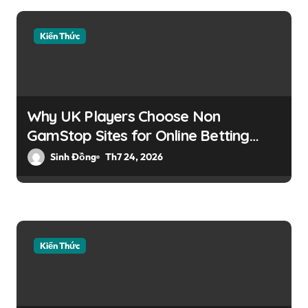
t
Kiến Thức
Why UK Players Choose Non
GamStop Sites for Online Betting
Flexibility
Sinh Đồng
Th7 24, 2026
Kiến Thức