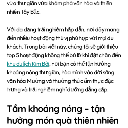
vừa thư giãn vừa khám phá văn hóa và thiên
nhiên Tây Bắc.
Với đa dạng trải nghiệm hấp dẫn, nơi đây mang
đến nhiều hoạt động thú vị phù hợp với mọi du
khách. Trong bài viết này, chúng tôi sẽ giới thiệu
top 5 hoạt động không thể bỏ lỡ khi đặt chân đến
khu du lịch Kim Bôi
, nơi bạn có thể tận hưởng
khoáng nóng thư giãn, hòa mình vào đời sống
văn hóa Mường và thưởng thức ẩm thực đặc
trưng và trải nghiệm nghỉ dưỡng đẳng cấp.
Tắm khoáng nóng – tận
hưởng món quà thiên nhiên