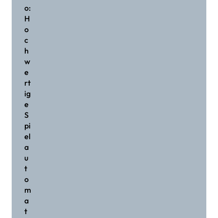
o:
H
o
c
h
w
e
rt
ig
e
S
pi
el
a
u
t
o
m
a
t