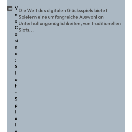
V
Die Welt des digitalen Glücksspiels bietet
o
Spielern eine umfangreiche Auswahl an
x
Unterhaltungsmöglichkeiten, von traditionellen
C
Slots...
a
si
n
o
:
S
l
o
t
-
S
p
i
e
l
e