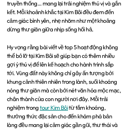
truyền thống… mang lại trải nghiệm thú vị và gắn
kết. Mỗi khoảnh khắc tại Kim Bôi đều đem đến
cảm giác bình yên, nhẹ nhõm như một khoảng
dừng thư giãn giữa nhịp sống hối hả.
Hy vọng rằng bài viết về top 5 hoạt động không
thể bỏ lỡ tại Kim Bôi sẽ giúp bạn có thêm nhiều
gợi ý thú vị để lên kế hoạch cho hành trình sắp
tới. Vùng đất này không chỉ gây ấn tượng bởi
khung cảnh thiên nhiên trong lành, suối khoáng
nóng thư giãn mà còn bởi nét văn hóa mộc mạc,
chân thành của con người nơi đây. Mỗi trải
nghiệm trong
tour Kim Bôi
từ tắm khoáng,
thưởng thức đặc sản cho đến khám phá bản
làng đều mang lại cảm giác gần gũi, thư thái và