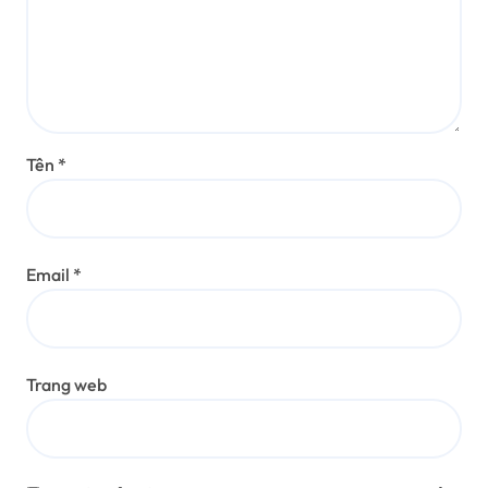
Tên
*
Email
*
Trang web