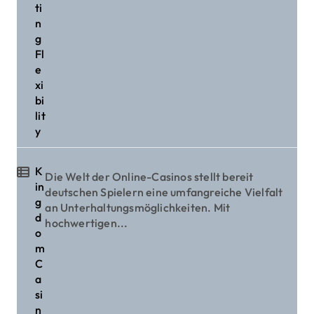
ti
n
g
Fl
e
xi
bi
lit
y
K
Die Welt der Online-Casinos stellt bereit
in
deutschen Spielern eine umfangreiche Vielfalt
g
an Unterhaltungsmöglichkeiten. Mit
d
hochwertigen...
o
m
C
a
si
n