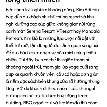
Bên cạnh trải nghiệm khoáng nóng, Kim Bôi còn
hấp dẫn du khách nhờ hệ thống resort và khu
nghỉ dưỡng cao cấp giữa không gian núi rừng
xanh mát. Serena Resort, VResort hay Mandala
Retreats Kim Bôi là những lựa chọn nổi bật với
thiết kế mở, tận dụng tối đa cảnh quan sông núi
để du khách cảm nhận sự hòa mình cùng thiên
nhiên. Tại đây, bạn có thể thư giãn trong hồ
khoáng ngoài trời, tham gia lớp yoga buổi sáng,
đạp xe quanh khuôn viên, câu cá hoặc đơn giản
là nằm đọc sách bên khung cửa sổ hướng thung
lũng. Với du khách đi theo nhóm, các khu nghỉ
dưỡng còn hỗ trợ tổ chức hoạt động team
building, BBQ ngoài trời và lớp làm đồ thủ công