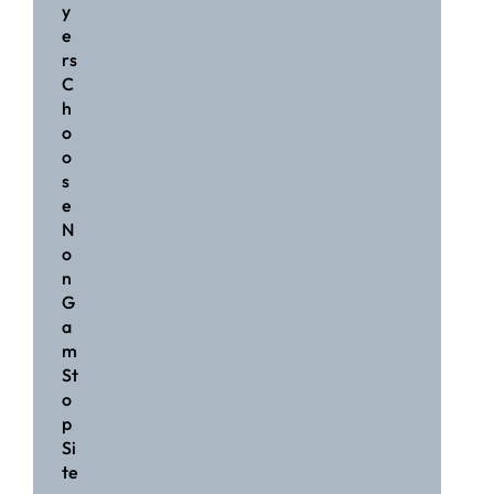
y
e
rs
C
h
o
o
s
e
N
o
n
G
a
m
St
o
p
Si
te