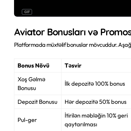
Aviator Bonusları və Promos
Platformada müxtəlif bonuslar mövcuddur. Aşağıd
Bonus Növü
Təsvir
Xoş Gəlmə
İlk depozitə 100% bonus
Bonusu
Depozit Bonusu
Hər depozitə 50% bonus
İtirilən məbləğin 10% geri
Pul-ger
qaytarılması