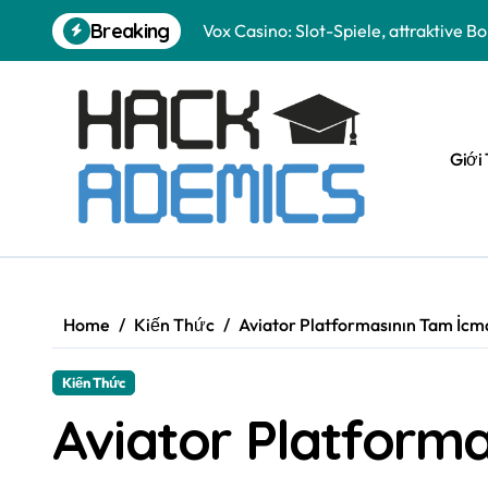
Skip
Breaking
to
Casino Realz – Aufregende Slot-Spie
content
Wie europäische Lizenzen den Schut
How to Choose Safe and Legitimate 
Giới
VIP Luck Deutschland – Hochwertige 
Glücksspielgesetze nach Rechtsberei
Why UK Players Select Casinos Not 
Why UK Players Choose Non GamStop
Home
Kiến Thức
Aviator Platformasının Tam İcma
Kiến Thức
Aviator Platforma