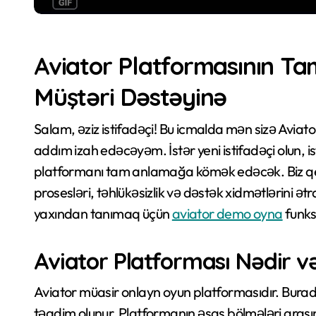
Aviator Platformasının Ta
Müştəri Dəstəyinə
Salam, əziz istifadəçi! Bu icmalda mən sizə Aviat
addım izah edəcəyəm. İstər yeni istifadəçi olun, i
platformanı tam anlamağa kömək edəcək. Biz qeydi
prosesləri, təhlükəsizlik və dəstək xidmətlərini ə
yaxından tanımaq üçün
aviator demo oyna
funksi
Aviator Platforması Nədir v
Aviator müasir onlayn oyun platformasıdır. Burada 
təqdim olunur. Platformanın əsas bölmələri aras