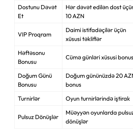
Dostunu Dəvət
Hər dəvət edilən dost üçü
Et
10 AZN
Daimi istifadəçilər üçün
VIP Proqram
xüsusi təkliflər
Həftəsonu
Cümə günləri xüsusi bonu
Bonusu
Doğum Günü
Doğum gününüzdə 20 AZ
Bonusu
bonus
Turnirlər
Oyun turnirlərində iştirak
Müəyyən oyunlarda pulsu
Pulsuz Dönüşlər
dönüşlər