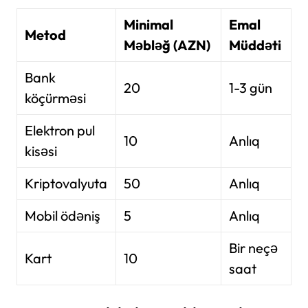
Minimal
Emal
Metod
Məbləğ (AZN)
Müddəti
Bank
20
1-3 gün
köçürməsi
Elektron pul
10
Anlıq
kisəsi
Kriptovalyuta
50
Anlıq
Mobil ödəniş
5
Anlıq
Bir neçə
Kart
10
saat