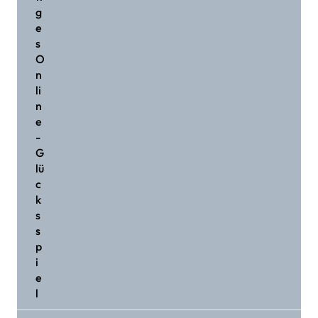
g
e
s
O
n
li
n
e
-
G
lü
c
k
s
s
p
i
e
l