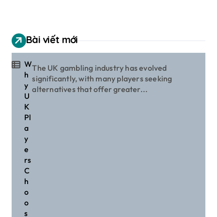
Bài viết mới
W
The UK gambling industry has evolved
h
significantly, with many players seeking
y
alternatives that offer greater...
U
K
Pl
a
y
e
rs
C
h
o
o
s