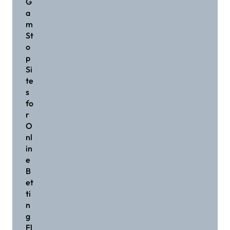
G
a
m
St
o
p
Si
te
s
fo
r
O
nl
in
e
B
et
ti
n
g
Fl