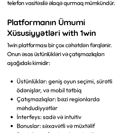
telefon vasitəsilə əlaqə qurmaq mümkündür.
Platformanın Ümumi
Xüsusiyyətləri with 1win
1win platforması bir çox cəhətdən fərqlənir.
Onun əsas üstünlükləri və çatışmazlıqları
aşağıdakı kimidir:
Üstünlüklər: geniş oyun seçimi, sürətli
ödənişlər, və mobil tətbiq
Çatışmazlıqlar: bəzi regionlarda
məhdudiyyətlər
İnterfeys: sadə və intuitiv
Bonuslar: səxavətli və müxtəlif