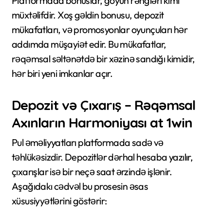
Platformada bonuslar, göyün rəngləri kimi
müxtəlifdir. Xoş gəldin bonusu, depozit
mükafatları, və promosyonlar oyunçuları hər
addımda müşayiət edir. Bu mükafatlar,
rəqəmsal səltənətdə bir xəzinə sandığı kimidir,
hər biri yeni imkanlar açır.
Depozit və Çıxarış – Rəqəmsal
Axınların Harmoniyası at 1win
Pul əməliyyatları platformada sadə və
təhlükəsizdir. Depozitlər dərhal hesaba yazılır,
çıxarışlar isə bir neçə saat ərzində işlənir.
Aşağıdakı cədvəl bu prosesin əsas
xüsusiyyətlərini göstərir: