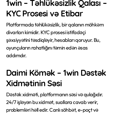
1win – Təhlükəsizlik Qalası –
KYC Prosesi və Etibar
Platformada təhlükəsizlik, bir qalanın möhkəm
divarları kimidir. KYC prosesi istifadəçi
şəxsiyyətini təsdiqləyir, hesabları qoruyur. Bu,
oyunçuların rahatlığını təmin edən əsas
addımdır.
Daimi Kömək – 1win Dəstək
Xidmətinin Səsi
Dəstək xidməti, platformanın səsi və qulağıdır.
24/7 işləyən bu xidmət, suallara cavab verir,
problemləri həll edir. Canlı söhbət, e-poçt və