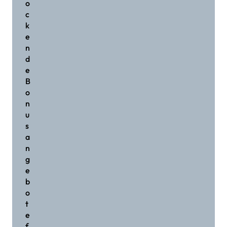
o
c
k
e
n
d
e
B
o
n
u
s
a
n
g
e
b
o
t
e
f