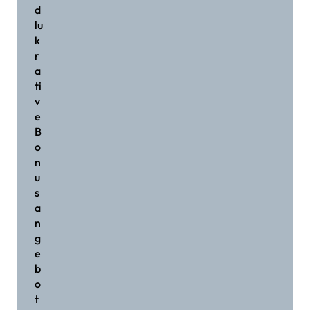
d
lu
k
r
a
ti
v
e
B
o
n
u
s
a
n
g
e
b
o
t