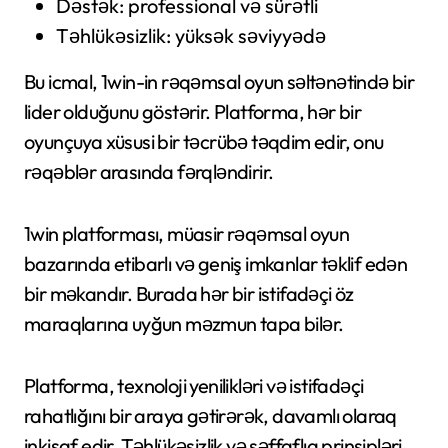
Dəstək: professional və sürətli
Təhlükəsizlik: yüksək səviyyədə
Bu icmal, 1win-in rəqəmsal oyun səltənətində bir
lider olduğunu göstərir. Platforma, hər bir
oyunçuya xüsusi bir təcrübə təqdim edir, onu
rəqəblər arasında fərqləndirir.
1win platforması, müasir rəqəmsal oyun
bazarında etibarlı və geniş imkanlar təklif edən
bir məkandır. Burada hər bir istifadəçi öz
maraqlarına uyğun məzmun tapa bilər.
Platforma, texnoloji yenilikləri və istifadəçi
rahatlığını bir araya gətirərək, davamlı olaraq
inkişaf edir. Təhlükəsizlik və şəffaflıq prinsipləri