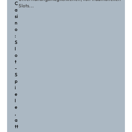
C
Slots...
a
si
n
o
:
S
l
o
t
-
S
p
i
e
l
e
,
a
tt