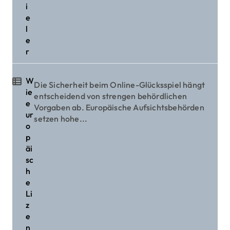
i
e
l
e
r
W
Die Sicherheit beim Online-Glücksspiel hängt
ie
entscheidend von strengen behördlichen
e
Vorgaben ab. Europäische Aufsichtsbehörden
ur
setzen hohe...
o
p
äi
sc
h
e
Li
z
e
n