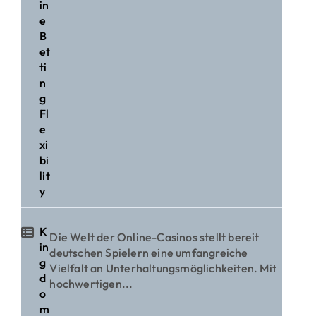
in
e
B
et
ti
n
g
Fl
e
xi
bi
lit
y
K
Die Welt der Online-Casinos stellt bereit
in
deutschen Spielern eine umfangreiche
g
Vielfalt an Unterhaltungsmöglichkeiten. Mit
d
hochwertigen...
o
m