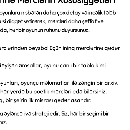
oyunlara nisbətən daha çox detay və incəlik tələb
si diqqət yetirərək, mərcləri daha şəffaf və
ğında, hər bir oyunun ruhunu duyursunuz.
mərclərindən beysbol üçün ininq mərclərinə qədər
dəyişən əmsallar, oyunu canlı bir tablo kimi
unları, oyunçu məlumatları ilə zəngin bir arxiv.
hər yerdə bu poetik mərcləri edə bilərsiniz.
ir şeirin ilk misrası qədər asandır.
yləncəli və strateji edir. Siz, hər bir seçimi bir
ız.