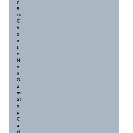
y
e
rs
C
h
o
o
s
e
N
o
n
G
a
m
St
o
p
C
a
si