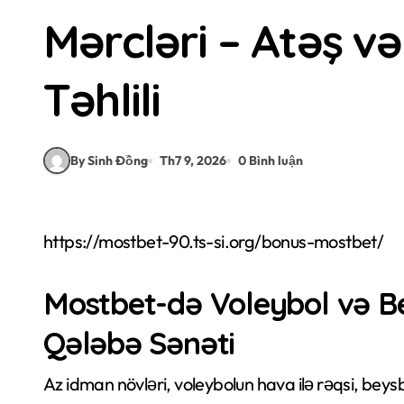
Mərcləri – Atəş və
Təhlili
By Sinh Đồng
Th7 9, 2026
0 Bình luận
https://mostbet-90.ts-si.org/bonus-mostbet/
Mostbet-də Voleybol və Be
Qələbə Sənəti
Az idman növləri, voleybolun hava ilə rəqsi, beys