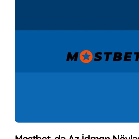
Mostbet-də Az İdman Növləri