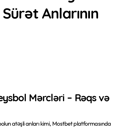
 Sürət Anlarının
ysbol Mərcləri – Rəqs və
bolun atəşli anları kimi, Mostbet platformasında