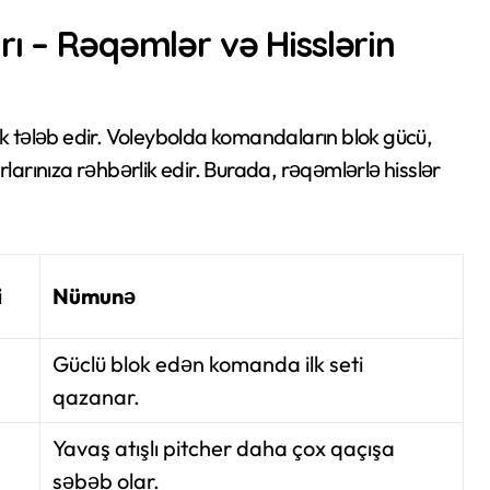
rı – Rəqəmlər və Hisslərin
ik tələb edir. Voleybolda komandaların blok gücü,
rlarınıza rəhbərlik edir. Burada, rəqəmlərlə hisslər
i
Nümunə
Güclü blok edən komanda ilk seti
qazanar.
Yavaş atışlı pitcher daha çox qaçışa
səbəb olar.