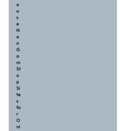
o
o
s
e
N
o
n
G
a
m
St
o
p
Si
te
s
fo
r
O
nl